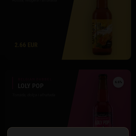
2.66 EUR
BELGIAN DUBBEL
6.6%
LOLY POP
Torrada, dolça i afruïtada