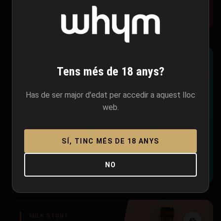
2.35 EUR
WEISSBIER
5%
Tens més de 18 anys?
XINXOLLADA SG
Blanca, lleugera i refrescant
Has de ser major d'edat per accedir a aquest lloc
SENSE GLUTEN
web.
SÍ, TINC MÉS DE 18 ANYS
2.40 EUR
NO
MILK STOUT
4%