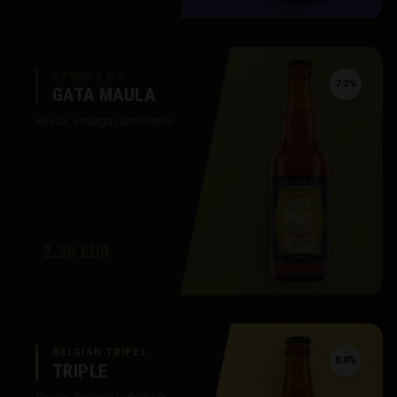
SUMMER IPA
7.2%
GATA MAULA
Rossa, amarga i aromàtica
2.35 EUR
BELGIAN TRIPEL
8.8%
TRIPLE
Rossa, lleugera i afruïtada